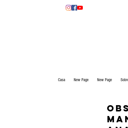
Casa
New Page
New Page
Sobr
Obs
ma