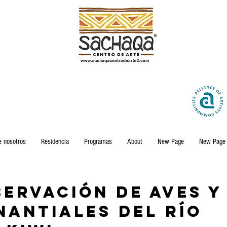
e nosotros
Residencia
Programas
About
New Page
New Page
ervación de aves y
nantiales del río