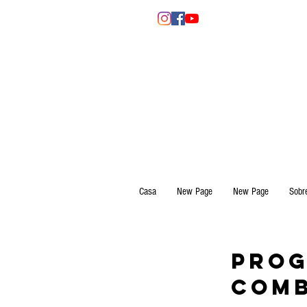
Casa
New Page
New Page
Sobr
Prog
Comb