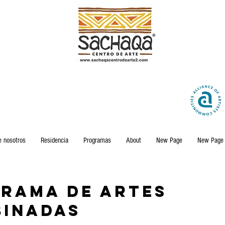
e nosotros
Residencia
Programas
About
New Page
New Page
rama de Artes
inadas